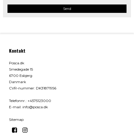
Send
Kontakt
Posca.dk
Smedegade 15
6700 Esbjerg
Danmark
CVR-nummer
:
DK31871956
Telefonnr.
:
+4575123000
E-mail
:
info@posca.dk
Sitemap