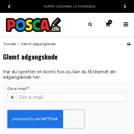
HURTIG LEVERING
1-2 HVERDAGE
0
Forside
/
Glemt adgangskode
Glemt adgangskode
Har du oprettet en konto hos os, kan du få tilsendt din
adgangskode her.
Din e-mail
*