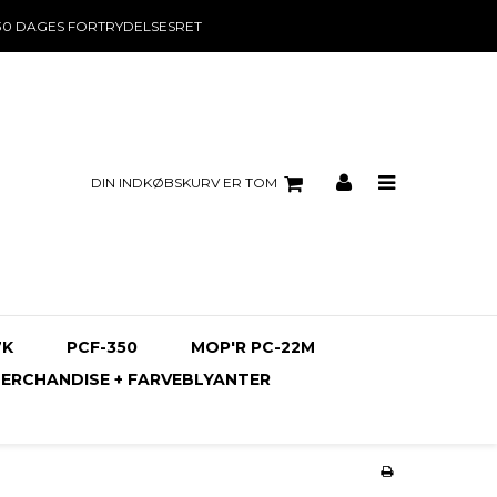
30 DAGES
FORTRYDELSESRET
DIN INDKØBSKURV ER TOM
7K
PCF-350
MOP'R PC-22M
ERCHANDISE + FARVEBLYANTER