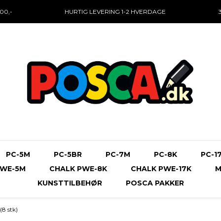
00,-
HURTIG LEVERING
1-2 HVERDAGE
PC-5M
PC-5BR
PC-7M
PC-8K
PC-1
PWE-5M
CHALK PWE-8K
CHALK PWE-17K
M
KUNSTTILBEHØR
POSCA PAKKER
8 stk)