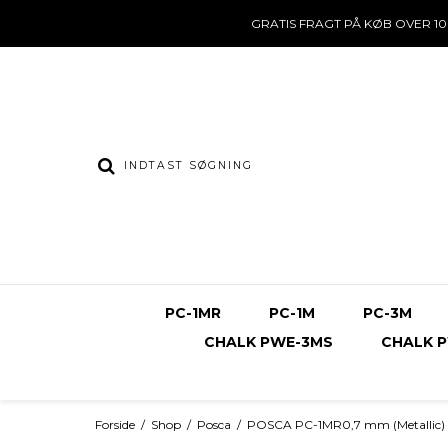
GRATIS FRAGT
PÅ KØB OVER 10
PC-1MR
PC-1M
PC-3M
CHALK PWE-3MS
CHALK 
Forside
/
Shop
/
Posca
/
POSCA PC-1MR0,7 mm (Metallic) (